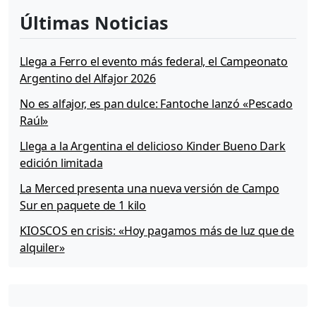
a
a
Últimas Noticias
g
t
e
i
o
Llega a Ferro el evento más federal, el Campeonato
n
Argentino del Alfajor 2026
No es alfajor, es pan dulce: Fantoche lanzó «Pescado
Raúl»
Llega a la Argentina el delicioso Kinder Bueno Dark
edición limitada
La Merced presenta una nueva versión de Campo
Sur en paquete de 1 kilo
KIOSCOS en crisis: «Hoy pagamos más de luz que de
alquiler»