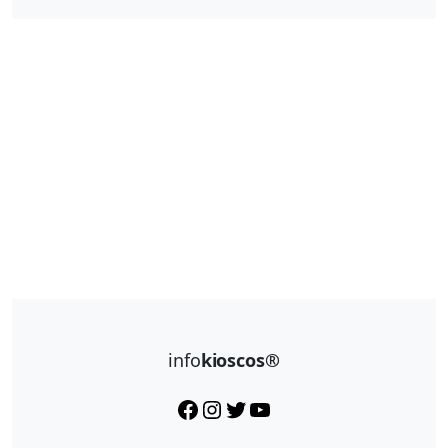
info
kioscos®
Facebook
Instagram
Twitter
YouTube