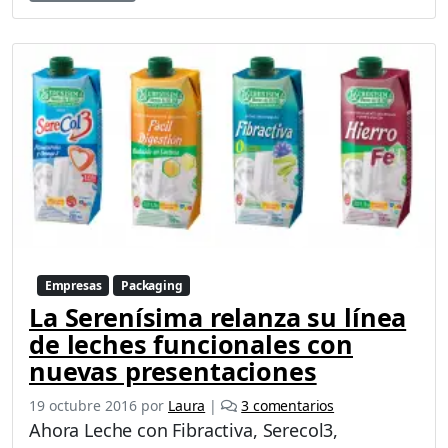
Empresas
Packaging
La Serenísima relanza su línea
de leches funcionales con
nuevas presentaciones
e
19 octubre 2016
por
Laura
|
3 comentarios
n
Ahora Leche con Fibractiva, Serecol3,
L