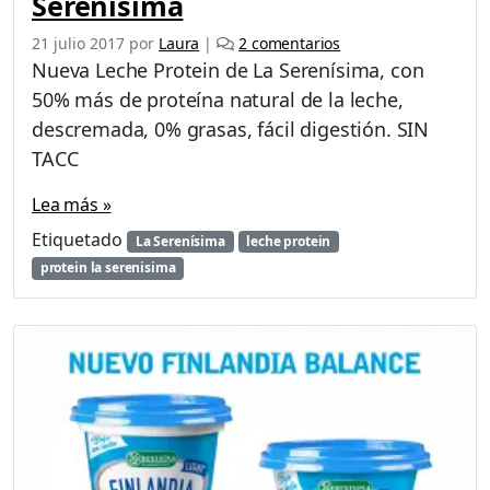
Serenísima
e
21 julio 2017
por
Laura
|
2 comentarios
n
Nueva Leche Protein de La Serenísima, con
N
50% más de proteína natural de la leche,
u
descremada, 0% grasas, fácil digestión. SIN
e
v
TACC
a
L
Lea más »
e
Etiquetado
La Serenísima
leche protein
c
protein la serenisima
h
e
P
r
o
t
e
i
n
d