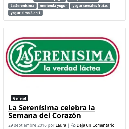
e
La Serenísima
merienda yogur
yogur cereales frutas
s
yogurisimo 3 en 1
c
o
n
n
u
e
v
a
s
p
r
e
s
e
n
General
t
La Serenísima celebra la
a
Semana del Corazón
c
i
29 septiembre 2016
por
Laura
|
Deja un Comentario
o