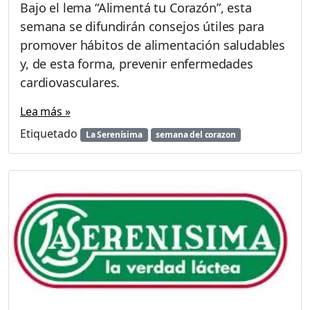
Bajo el lema “Alimentá tu Corazón”, esta
n
semana se difundirán consejos útiles para
e
s
promover hábitos de alimentación saludables
y, de esta forma, prevenir enfermedades
cardiovasculares.
Lea más »
Etiquetado
La Serenísima
semana del corazon