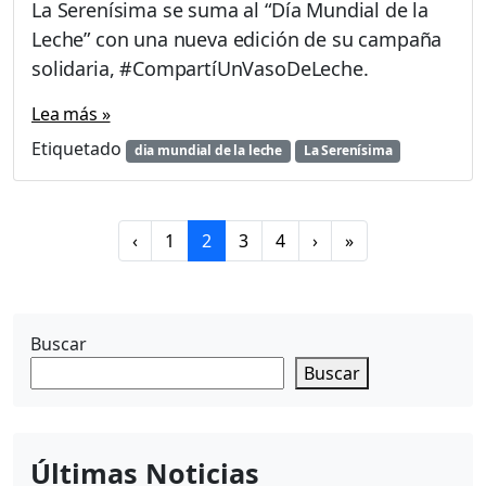
La Serenísima se suma al “Día Mundial de la
Leche” con una nueva edición de su campaña
solidaria, #CompartíUnVasoDeLeche.
Lea más »
Etiquetado
dia mundial de la leche
La Serenísima
P
P
C
P
P
‹
1
2
3
4
›
»
a
a
u
a
a
g
g
r
g
g
e
e
r
e
e
n
Buscar
e
a
n
Buscar
v
t
i
P
g
a
a
Últimas Noticias
g
t