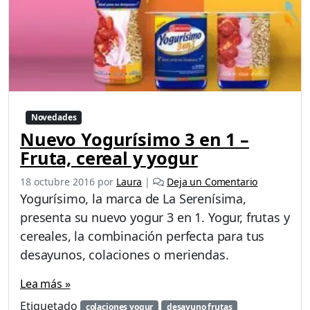
í
n
e
a
d
e
l
e
Novedades
c
Nuevo Yogurísimo 3 en 1 –
h
e
Fruta, cereal y yogur
s
f
18 octubre 2016
por
Laura
|
Deja un Comentario
u
Yogurísimo, la marca de La Serenísima,
n
presenta su nuevo yogur 3 en 1. Yogur, frutas y
c
cereales, la combinación perfecta para tus
i
desayunos, colaciones o meriendas.
o
n
Lea más »
a
l
Etiquetado
colaciones yogur
desayuno frutas