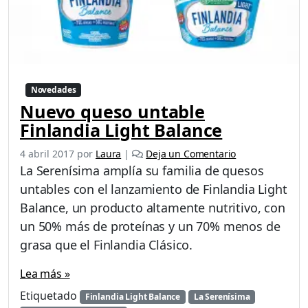
e
L
a
S
e
r
Novedades
e
Nuevo queso untable
n
í
Finlandia Light Balance
s
i
4 abril 2017
por
Laura
|
Deja un Comentario
m
La Serenísima amplía su familia de quesos
a
untables con el lanzamiento de Finlandia Light
Balance, un producto altamente nutritivo, con
un 50% más de proteínas y un 70% menos de
grasa que el Finlandia Clásico.
Lea más »
Etiquetado
Finlandia Light Balance
La Serenísima