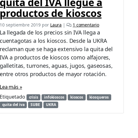
quita del IVA llegue a
productos de kioscos
e
10 septiembre 2019
por
Laura
|
1 comentario
n
La llegada de los precios sin IVA llega a
K
cuentagotas a los kioscos. Desde la UKRA
i
reclaman que se haga extensivo la quita del
o
s
IVA a productos de kioscos como alfajores,
q
galletitas, turrones, aguas, jugos, gaseosas,
u
entre otros productos de mayor rotación.
e
r
Lea más »
o
s
Etiquetado
crisis
infokioscos
kioscos
kiosqueros
p
quita del iva
SUBE
UKRA
i
d
e
n
q