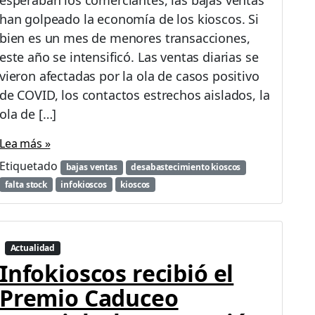
esperaban los comerciantes, las bajas ventas
han golpeado la economía de los kioscos. Si
bien es un mes de menores transacciones,
este año se intensificó. Las ventas diarias se
vieron afectadas por la ola de casos positivo
de COVID, los contactos estrechos aislados, la
ola de […]
Lea más »
Etiquetado
bajas ventas
desabastecimiento kioscos
falta stock
infokioscos
kioscos
Actualidad
Infokioscos recibió el
Premio Caduceo