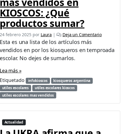
más vendidos en
KIOSCOS: ¿Qué
productos sumar?
24 febrero 2025
por
Laura
|
Deja un Comentario
Esta es una lista de los artículos más
vendidos en por los kiosqueros en temproada
escolar. No dejes de sumarlos.
Lea más »
Etiquetado
infokioscos
kiosqueros argentina
utiles escolares
utiles escolares kioscos
utiles escolares mas vendidos
Actualidad
La UKRA afirma que a