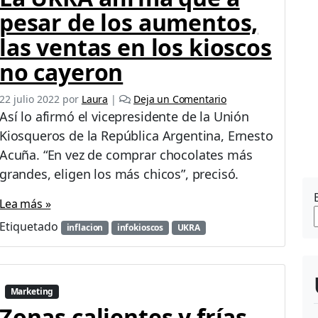
pesar de los aumentos,
las ventas en los kioscos
no cayeron
22 julio 2022
por
Laura
|
Deja un Comentario
Así lo afirmó el vicepresidente de la Unión
Kiosqueros de la República Argentina, Ernesto
Acuña. “En vez de comprar chocolates más
grandes, eligen los más chicos”, precisó.
Lea más »
Etiquetado
inflacion
infokioscos
UKRA
Marketing
Zonas calientes y frías