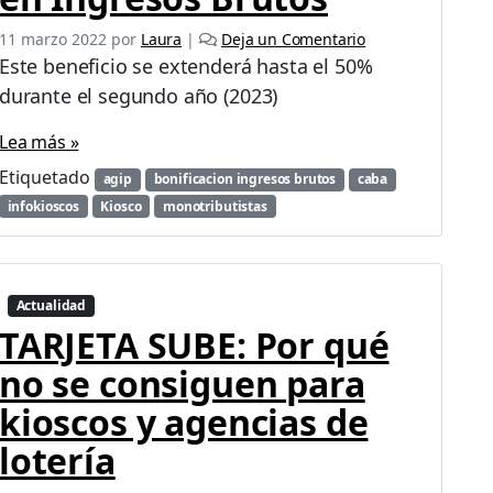
11 marzo 2022
por
Laura
|
Deja un Comentario
Este beneficio se extenderá hasta el 50%
durante el segundo año (2023)
Lea más »
Etiquetado
agip
bonificacion ingresos brutos
caba
infokioscos
Kiosco
monotributistas
Actualidad
TARJETA SUBE: Por qué
no se consiguen para
kioscos y agencias de
lotería