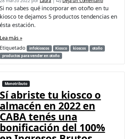
28 marzo 2022
por
Laura
|
Deja un Comentario
í
Si no sabes qué incorporar en otoño en tu
a
kiosco te dejamos 5 productos tendencias en
s
ésta estación.
d
e
Lea más »
u
n
Etiquetado
infokioscos
Kiosco
kioscos
otoño
k
productos para vender en otoño
i
o
s
c
Monotributo
o
Sí abriste tu kiosco o
almacén en 2022 en
CABA tenés una
bonificación del 100%
en Ingresos Brutos