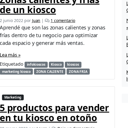
de un kiosco
e
2 junio 2022
por
Juan
|
1 comentario
n
Aprendé que son las zonas calientes y zonas
Z
frías dentro de tu negocio para optimizar
o
cada espacio y generar más ventas.
n
a
Lea más »
s
c
Etiquetado
infokioscos
Kiosco
kioscos
a
marketing kiosco
ZONA CALIENTE
ZONA FRIA
l
i
e
n
Marketing
t
e
5 productos para vender
s
en tu kiosco en otoño
y
f
r