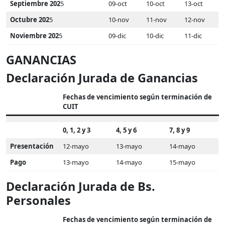
Septiembre 202
5
09-oct
10-oct
13-oct
Octubre 202
5
10-nov
11-nov
12-nov
Noviembre 202
5
09-dic
10-dic
11-dic
GANANCIAS
Declaración Jurada de Ganancias
Fechas de vencimiento según terminación de
CUIT
0, 1, 2 y 3
4, 5 y 6
7, 8 y 9
Presentación
12-mayo
13-mayo
14-mayo
Pago
13-mayo
14-mayo
15-mayo
Declaración Jurada de Bs.
Personales
Fechas de vencimiento según terminación de