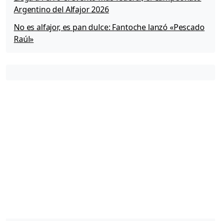
Argentino del Alfajor 2026
No es alfajor, es pan dulce: Fantoche lanzó «Pescado
Raúl»