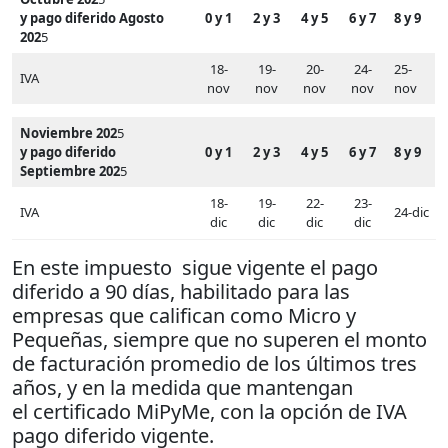
y pago diferido Agosto
0 y 1
2 y 3
4 y 5
6 y 7
8 y 9
202
5
18-
19-
20-
24-
25-
IVA
nov
nov
nov
nov
nov
Noviembre 202
5
y pago diferido
0 y 1
2 y 3
4 y 5
6 y 7
8 y 9
Septiembre 202
5
18-
19-
22-
23-
IVA
24-dic
dic
dic
dic
dic
En este impuesto sigue vigente el pago
diferido a 90 días, habilitado para las
empresas que califican como Micro y
Pequeñas, siempre que no superen el monto
de facturación promedio de los últimos tres
años, y en la medida que mantengan
el certificado MiPyMe, con la opción de IVA
pago diferido vigente.