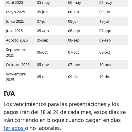
Abril 2025
05-may
06-may
07-may
Mayo 2025
05-jun
06-jun
09-jun
Junio 2025
07-jul
08-jul
10-jul
Julio 2025
05-ago
06-ago
07-ago
Agosto 2025
05-sep
08-sep
09-sep
Septiembre
06-oct
07-oct
08-oct
2025
Octubre 2025
05-nov
07-nov
10-nov
Noviembre
05-dic
09-dic
10-dic
2025
IVA
Los vencimientos para las presentaciones y los
pagos irán del 18 al 24 de cada mes, estos días se
irán corriendo en bloque cuando caigan en días
feriados
o no laborales.