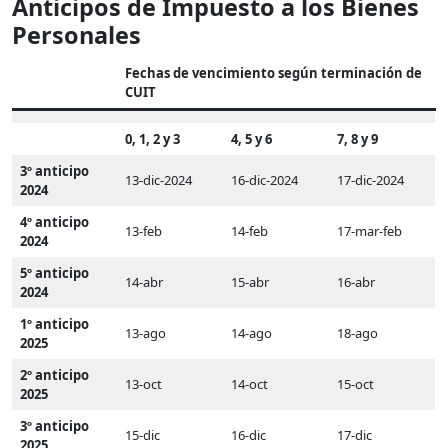
Anticipos de Impuesto a los Bienes
Personales
Fechas de vencimiento según terminación de
CUIT
0, 1, 2 y 3
4, 5 y 6
7, 8 y 9
3º anticipo
13-dic-2024
16-dic-2024
17-dic-2024
2024
4º anticipo
13-feb
14-feb
17-mar-feb
2024
5º anticipo
14-abr
15-abr
16-abr
2024
1º anticipo
13-ago
14-ago
18-ago
2025
2º anticipo
13-oct
14-oct
15-oct
2025
3º anticipo
15-dic
16-dic
17-dic
2025