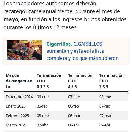
Los trabajadores autónomos deberán
recategorizarse anualmente, durante el mes de
mayo
, en función a los ingresos brutos obtenidos
durante los últimos 12 meses.
Cigarrillos.
CIGARRILLOS:
aumentan y esta es la lista
completa y los que más subieron
Mes de
Terminación
Terminación
Terminación
devengamien
CUIT
CUIT
CUIT
to
0-1-2-3
4-5-6
7-8-9
Diciembre 2024
06-ene
07-ene
08-ene
Enero 2025
05-feb
06-feb
07-feb
Febrero 2025
05-mar
06-mar
07-mar
Marzo 2025
07-abr
08-abr
09-abr