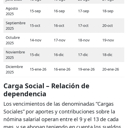
Agosto
15-sep
16-sep
17-sep
18-sep
2025
Septiembre
15-oct
16-oct
17-oct
20-oct
2025
Octubre
14-nov
17-nov
18-nov
19-nov
2025
Noviembre
15-dic
16-dic
17-dic
18-dic
2025
Diciembre
15-ene-26
16-ene-26
19-ene-26
20-ene-26
2025
Carga Social – Relación de
dependencia
Los vencimientos de las denominadas “Cargas
Sociales” por aportes y contribuciones sobre la
nómina salarial operan entre el 9 y el 13 de cada
mes, y se abonan teniendo en cuenta los sueldos