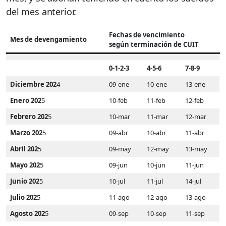
del mes anterior.
Fechas de vencimiento
Mes de devengamiento
según terminación de CUIT
0-1-2-3
4-5-6
7-8-9
Diciembre 202
4
09-ene
10-ene
13-ene
Enero 202
5
10-feb
11-feb
12-feb
Febrero 202
5
10-mar
11-mar
12-mar
Marzo 202
5
09-abr
10-abr
11-abr
Abril 202
5
09-may
12-may
13-may
Mayo 202
5
09-jun
10-jun
11-jun
Junio 202
5
10-jul
11-jul
14-jul
Julio 202
5
11-ago
12-ago
13-ago
Agosto 202
5
09-sep
10-sep
11-sep