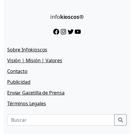
info
kioscos®
Facebook
Instagram
Twitter
YouTube
Sobre Infokioscos
Visión | Misión | Valores
Contacto
Publicidad
Enviar Gacetilla de Prensa
Términos Legales
Sear