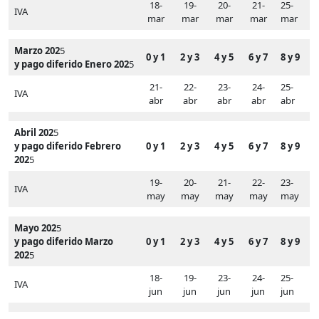
18-
19-
20-
21-
25-
IVA
mar
mar
mar
mar
mar
Marzo 202
5
0 y 1
2 y 3
4 y 5
6 y 7
8 y 9
y pago diferido Enero 202
5
21-
22-
23-
24-
25-
IVA
abr
abr
abr
abr
abr
Abril 202
5
y pago diferido Febrero
0 y 1
2 y 3
4 y 5
6 y 7
8 y 9
202
5
19-
20-
21-
22-
23-
IVA
may
may
may
may
may
Mayo 202
5
y pago diferido Marzo
0 y 1
2 y 3
4 y 5
6 y 7
8 y 9
202
5
18-
19-
23-
24-
25-
IVA
jun
jun
jun
jun
jun