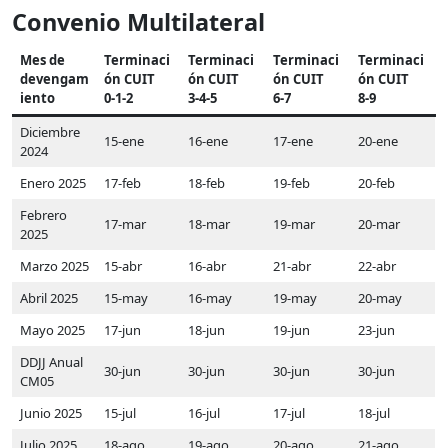
Convenio Multilateral
Mes de
Terminaci
Terminaci
Terminaci
Terminaci
devengam
ón CUIT
ón CUIT
ón CUIT
ón CUIT
iento
0-1-2
3-4-5
6-7
8-9
Diciembre
15-ene
16-ene
17-ene
20-ene
2024
Enero 2025
17-feb
18-feb
19-feb
20-feb
Febrero
17-mar
18-mar
19-mar
20-mar
2025
Marzo 2025
15-abr
16-abr
21-abr
22-abr
Abril 2025
15-may
16-may
19-may
20-may
Mayo 2025
17-jun
18-jun
19-jun
23-jun
DDJJ Anual
30-jun
30-jun
30-jun
30-jun
CM05
Junio 2025
15-jul
16-jul
17-jul
18-jul
Julio 2025
18-ago
19-ago
20-ago
21-ago