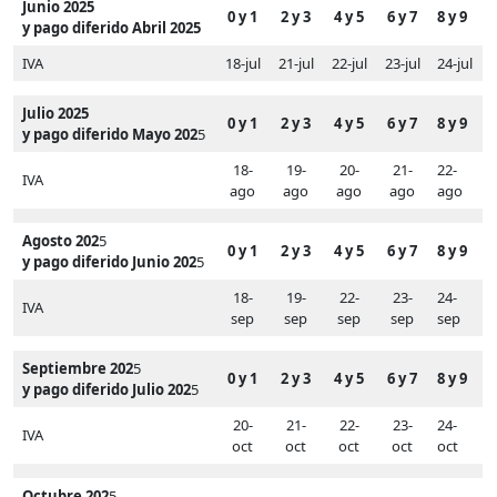
Junio 2025
0 y 1
2 y 3
4 y 5
6 y 7
8 y 9
y pago diferido Abril 2025
IVA
18-jul
21-jul
22-jul
23-jul
24-jul
Julio 2025
0 y 1
2 y 3
4 y 5
6 y 7
8 y 9
y pago diferido Mayo 202
5
18-
19-
20-
21-
22-
IVA
ago
ago
ago
ago
ago
Agosto 202
5
0 y 1
2 y 3
4 y 5
6 y 7
8 y 9
y pago diferido Junio 202
5
18-
19-
22-
23-
24-
IVA
sep
sep
sep
sep
sep
Septiembre 202
5
0 y 1
2 y 3
4 y 5
6 y 7
8 y 9
y pago diferido Julio 202
5
20-
21-
22-
23-
24-
IVA
oct
oct
oct
oct
oct
Octubre 202
5