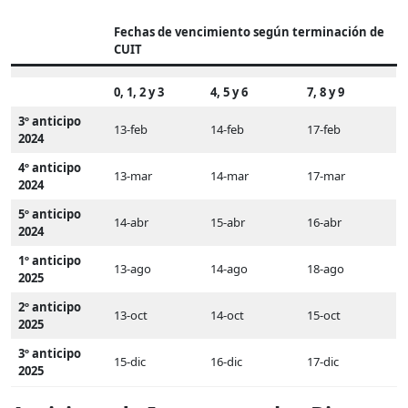
Fechas de vencimiento según terminación de
CUIT
0, 1, 2 y 3
4, 5 y 6
7, 8 y 9
3º anticipo
13-feb
14-feb
17-feb
2024
4º anticipo
13-mar
14-mar
17-mar
2024
5º anticipo
14-abr
15-abr
16-abr
2024
1º anticipo
13-ago
14-ago
18-ago
2025
2º anticipo
13-oct
14-oct
15-oct
2025
3º anticipo
15-dic
16-dic
17-dic
2025