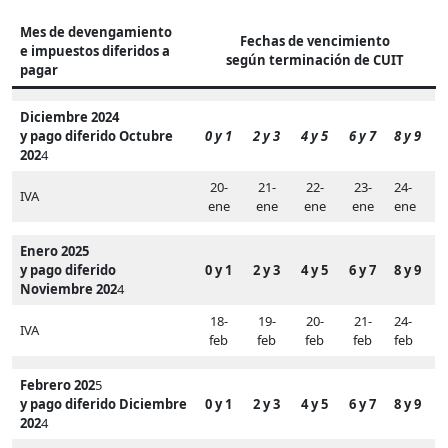
Mes de devengamiento
Fechas de vencimiento
e impuestos diferidos a
según terminación de CUIT
pagar
Diciembre 2024
y pago diferido Octubre
0 y 1
2 y 3
4 y 5
6 y 7
8 y 9
202
4
20-
21-
22-
23-
24-
IVA
ene
ene
ene
ene
ene
Enero 2025
y pago diferido
0 y 1
2 y 3
4 y 5
6 y 7
8 y 9
Noviembre 202
4
18-
19-
20-
21-
24-
IVA
feb
feb
feb
feb
feb
Febrero 202
5
y pago diferido Diciembre
0 y 1
2 y 3
4 y 5
6 y 7
8 y 9
202
4