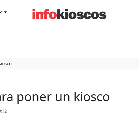
s
kiosco
ra poner un kiosco
9:12