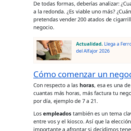
De todas formas, deberías analizar: ¿Cu
a la redonda. ¿Es viable uno más? ¿Cuán
pretendas vender 200 atados de cigarrill
negocio.
Actualidad.
Llega a Ferr
del Alfajor 2026
Cómo comenzar un negocio
Con respecto a las
horas
, esa es una d
cuantas más horas, más factura tu ne
por día, ejemplo de 7 a 21.
Los
empleados
también es un tema clave
entre vos y el kiosco. Así que la elecció
importante a afrontar si decidimos ten