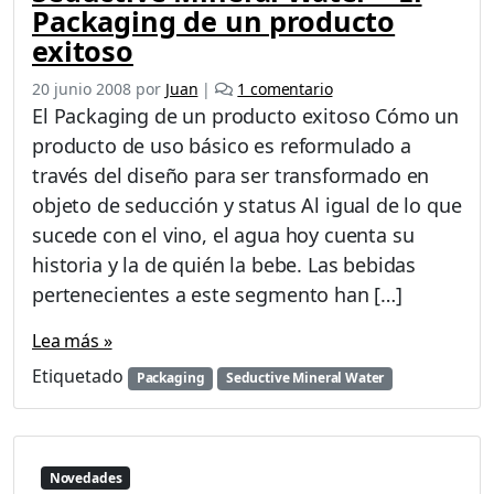
n
Packaging de un producto
s
exitoso
i
ó
e
20 junio 2008
por
Juan
|
1 comentario
n
n
El Packaging de un producto exitoso Cómo un
B
S
producto de uso básico es reformulado a
E
e
través del diseño para ser transformado en
N
d
1
u
objeto de seducción y status Al igual de lo que
0
c
sucede con el vino, el agua hoy cuenta su
t
historia y la de quién la bebe. Las bebidas
i
pertenecientes a este segmento han […]
v
e
Lea más »
M
i
Etiquetado
Packaging
Seductive Mineral Water
n
e
r
a
Novedades
l