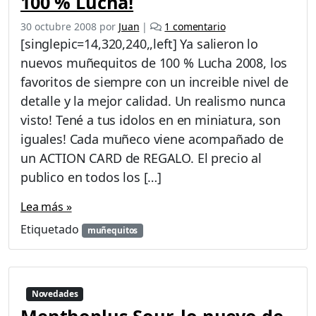
100 % Lucha!
n
j
e
30 octubre 2008
por
Juan
|
1 comentario
a
n
[singlepic=14,320,240,,left] Ya salieron lo
L
nuevos muñequitos de 100 % Lucha 2008, los
L
favoritos de siempre con un increible nivel de
e
g
detalle y la mejor calidad. Un realismo nunca
a
visto! Tené a tus idolos en en miniatura, son
r
iguales! Cada muñeco viene acompañado de
o
un ACTION CARD de REGALO. El precio al
n
l
publico en todos los […]
o
s
Lea más »
m
Etiquetado
muñequitos
u
ñ
e
q
u
Novedades
i