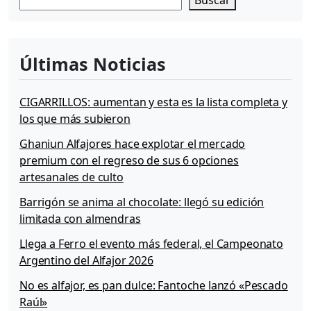
Buscar
v
t
i
P
g
a
a
Últimas Noticias
g
t
e
i
o
CIGARRILLOS: aumentan y esta es la lista completa y
n
los que más subieron
Ghaniun Alfajores hace explotar el mercado
premium con el regreso de sus 6 opciones
artesanales de culto
Barrigón se anima al chocolate: llegó su edición
limitada con almendras
Llega a Ferro el evento más federal, el Campeonato
Argentino del Alfajor 2026
No es alfajor, es pan dulce: Fantoche lanzó «Pescado
Raúl»