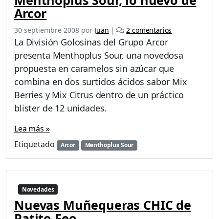
Menthoplus Sour, lo nuevo de
t
Arcor
o
s
e
30 septiembre 2008
por
Juan
|
2 comentarios
d
n
La División Golosinas del Grupo Arcor
e
M
presenta Menthoplus Sour, una novedosa
1
e
0
propuesta en caramelos sin azúcar que
n
0
t
combina en dos surtidos ácidos sabor Mix
%
h
Berries y Mix Citrus dentro de un práctico
L
o
u
blister de 12 unidades.
p
c
l
h
Lea más »
u
a
s
Etiquetado
Arcor
Menthoplus Sour
!
S
o
u
r
Novedades
,
Nuevas Muñequeras CHIC de
l
o
Patito Feo