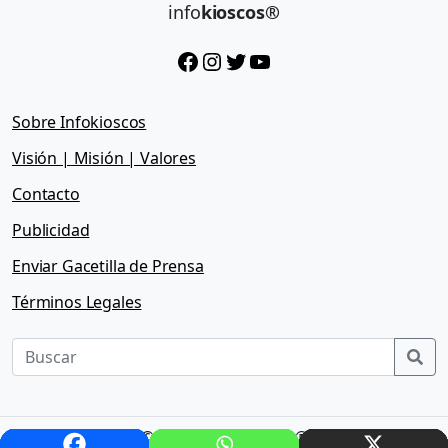
info
kioscos®
Facebook
Instagram
Twitter
YouTube
Sobre Infokioscos
Visión | Misión | Valores
Contacto
Publicidad
Enviar Gacetilla de Prensa
Términos Legales
Sea
© 2026 - Infokioscos®