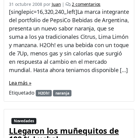
e
e
31 octubre 2008
por
Juan
|
2 comentarios
r
n
[singlepic=16,320,240,,left]La marca integrante
c
N
del portfolio de PepsiCo Bebidas de Argentina,
i
u
presenta un nuevo sabor naranja, que se
t
e
r
v
suma a los ya tradicionales Citrus, Lima Limón
u
a
y manzana. H2Oh! es una bebida con un toque
s
H
de 7Up, menos gas y sin calorías que surgió
2
en respuesta al cambio en el mercado
O
h
mundial. Hasta ahora teniamos disponible […]
!
s
Lea más »
a
Etiquetado
H2Oh!
naranja
b
o
r
N
a
Novedades
r
LLegaron los muñequitos de
a