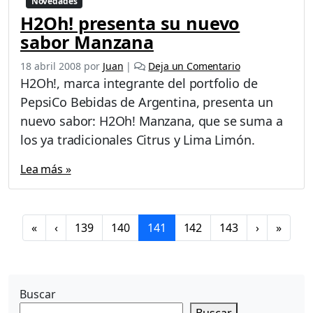
Novedades
ó
e
H2Oh! presenta su nuevo
n
sabor Manzana
A
r
18 abril 2008
por
Juan
|
Deja un Comentario
g
H2Oh!, marca integrante del portfolio de
e
PepsiCo Bebidas de Argentina, presenta un
n
t
nuevo sabor: H2Oh! Manzana, que se suma a
i
los ya tradicionales Citrus y Lima Limón.
n
a
Lea más »
«
P
o
P
w
P
P
C
P
P
«
‹
139
140
141
142
143
›
»
a
e
a
a
u
a
a
g
r
g
g
r
g
g
e
a
e
e
r
e
e
n
d
Buscar
e
e
a
»
n