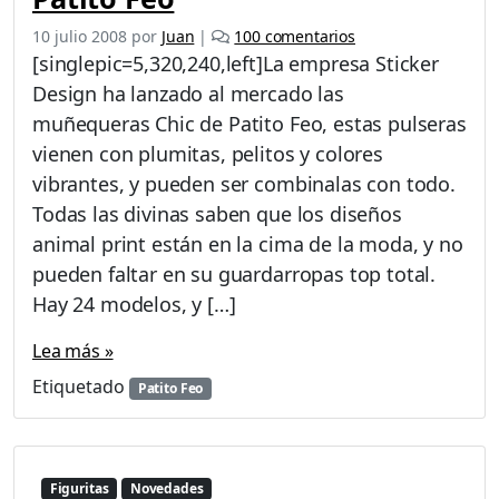
n
e
u
10 julio 2008
por
Juan
|
100 comentarios
n
e
[singlepic=5,320,240,left]La empresa Sticker
N
v
Design ha lanzado al mercado las
u
o
muñequeras Chic de Patito Feo, estas pulseras
e
d
v
vienen con plumitas, pelitos y colores
e
a
A
vibrantes, y pueden ser combinalas con todo.
s
r
Todas las divinas saben que los diseños
M
c
animal print están en la cima de la moda, y no
u
o
ñ
r
pueden faltar en su guardarropas top total.
e
Hay 24 modelos, y […]
q
u
Lea más »
e
r
Etiquetado
Patito Feo
a
s
C
H
Figuritas
Novedades