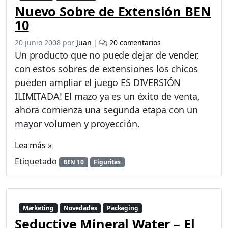
I
Nuevo Sobre de Extensión BEN
C
10
d
e
e
20 junio 2008
por
Juan
|
20 comentarios
P
n
Un producto que no puede dejar de vender,
a
N
t
con estos sobres de extensiones los chicos
u
i
pueden ampliar el juego ES DIVERSIÓN
e
t
v
ILIMITADA! El mazo ya es un éxito de venta,
o
o
F
ahora comienza una segunda etapa con un
S
e
mayor volumen y proyección.
o
o
b
Lea más »
r
e
Etiquetado
BEN 10
Figuritas
d
e
E
x
Marketing
Novedades
Packaging
t
Seductive Mineral Water – El
e