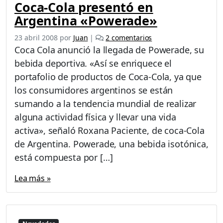
p
Coca-Cola presentó en
r
Argentina «Powerade»
o
d
e
23 abril 2008
por
Juan
|
2 comentarios
u
n
Coca Cola anunció la llegada de Powerade, su
c
C
bebida deportiva. «Así se enriquece el
t
o
o
portafolio de productos de Coca-Cola, ya que
c
e
a
los consumidores argentinos se están
x
-
sumando a la tendencia mundial de realizar
i
C
t
alguna actividad física y llevar una vida
o
o
activa», señaló Roxana Paciente, de coca-Cola
l
s
a
de Argentina. Powerade, una bebida isotónica,
o
p
está compuesta por […]
r
e
Lea más »
s
e
n
t