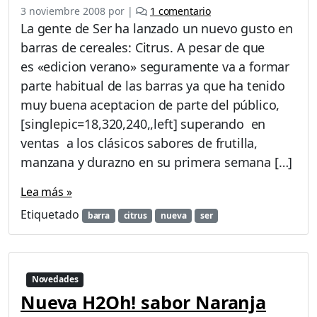
e
3 noviembre 2008
por
|
1 comentario
n
La gente de Ser ha lanzado un nuevo gusto en
N
barras de cereales: Citrus. A pesar de que
u
es «edicion verano» seguramente va a formar
e
v
parte habitual de las barras ya que ha tenido
a
muy buena aceptacion de parte del público,
b
[singlepic=18,320,240,,left] superando en
a
ventas a los clásicos sabores de frutilla,
r
r
manzana y durazno en su primera semana […]
a
d
Lea más »
e
Etiquetado
barra
citrus
nueva
ser
c
e
r
e
a
Novedades
l
Nueva H2Oh! sabor Naranja
S