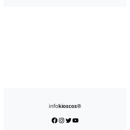
info
kioscos®
Facebook
Instagram
Twitter
YouTube